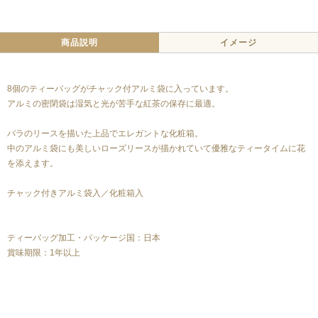
商品説明
イメージ
8個のティーバッグがチャック付アルミ袋に入っています。
アルミの密閉袋は湿気と光が苦手な紅茶の保存に最適。
バラのリースを描いた上品でエレガントな化粧箱。
中のアルミ袋にも美しいローズリースが描かれていて優雅なティータイムに花
を添えます。
チャック付きアルミ袋入／化粧箱入
ティーバッグ加工・パッケージ国：日本
賞味期限：1年以上