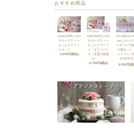
おすすめ商品
ASB-93RR | 202
ASB-95RG | 202
PC-08EVE-R
6 ローズティー
6 ローズティー
set | ロー
たっぷりアソー
たっぷりアソー
ーギフト５袋
トセット
ト・ギフトバッ
５個セット
4,600円(税込)
グ（手提げ紙袋
ャンペーン
入）
20%OFF】
4,750円(税込)
3,952円(税