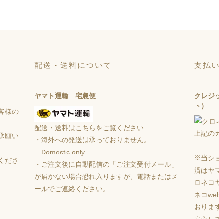
配送・送料について
支払
ヤマト運輸 宅急便
クレジ
ト）
客様の
配送・送料はこちらをご覧ください
上記の
承願い
・海外への発送は承っておりません。
Domestic only.
※当シ
くださ
・ご注文後に自動配信の「ご注文受付メール」
済はヤ
が届かない場合恐れ入りますが、電話またはメ
ロネコ
ールでご連絡ください。
ネコw
おりま
安心し