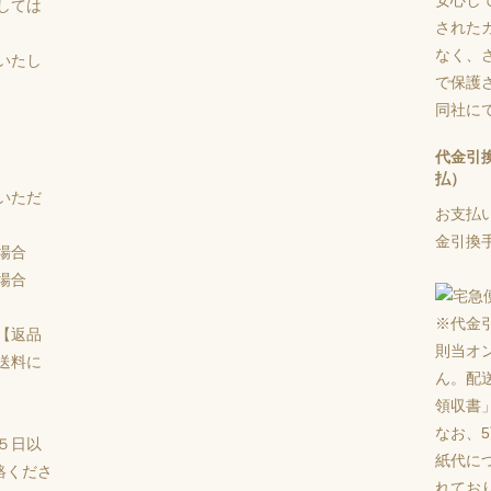
しては
された
なく、さ
いたし
で保護
同社に
代金引
払）
いただ
お支払
金引換手
場合
場合
※代金
【返品
則当オ
送料に
ん。配
領収書
なお、
５日以
紙代に
絡くださ
れてお