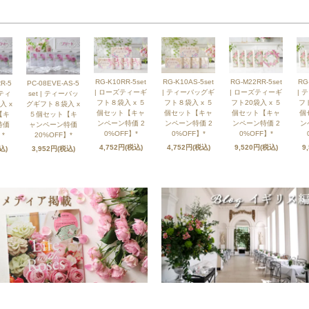
RG-K10RR-5set
RG-K10AS-5set
RG-M22RR-5set
RG
R-5
PC-08EVE-AS-5
| ローズティーギ
| ティーバッグギ
| ローズティーギ
| 
ズティ
set | ティーバッ
フト８袋入 x ５
フト８袋入 x ５
フト20袋入 x ５
フト
入 x
グギフト８袋入 x
個セット【キャ
個セット【キャ
個セット【キャ
個
【キ
５個セット【キ
ンペーン特価 2
ンペーン特価 2
ンペーン特価 2
ン
特価
ャンペーン特価
0%OFF】*
0%OFF】*
0%OFF】*
*
20%OFF】*
4,752円(税込)
4,752円(税込)
9,520円(税込)
9
込)
3,952円(税込)