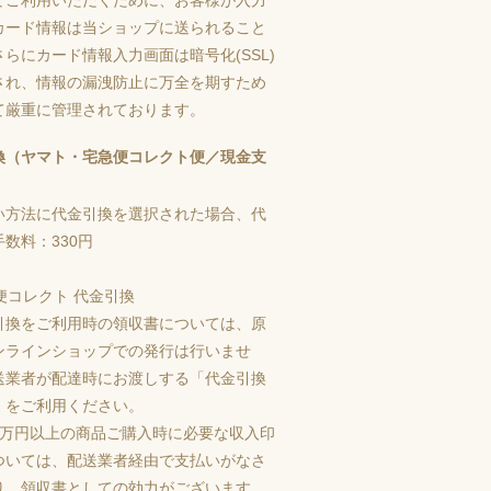
カード情報は当ショップに送られること
らにカード情報入力画面は暗号化(SSL)
され、情報の漏洩防止に万全を期すため
て厳重に管理されております。
換（ヤマト・宅急便コレクト便／現金支
い方法に代金引換を選択された場合、代
数料：330円
引換をご利用時の領収書については、原
ンラインショップでの発行は行いませ
送業者が配達時にお渡しする「代金引換
」をご利用ください。
5万円以上の商品ご購入時に必要な収入印
ついては、配送業者経由で支払いがなさ
り、領収書としての効力がございます。