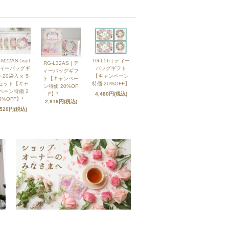
-M22AS-5set
TG-L56 | ティー
RG-L32AS | テ
ティーバッグギ
バッグギフト
ィーバッグギフ
20袋入 x ５
【キャンペーン
ト【キャンペー
セット【キャ
特価 20%OFF】
ン特価 20%OF
ペーン特価 2
F】*
4,480円(税込)
0%OFF】*
2,816円(税込)
,520円(税込)