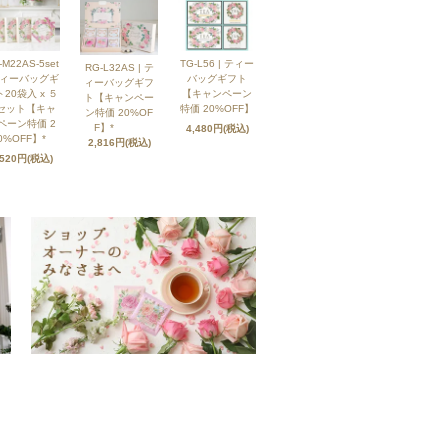
-M22AS-5set
TG-L56 | ティー
RG-L32AS | テ
ティーバッグギ
バッグギフト
ィーバッグギフ
20袋入 x ５
【キャンペーン
ト【キャンペー
セット【キャ
特価 20%OFF】
ン特価 20%OF
ペーン特価 2
F】*
4,480円(税込)
0%OFF】*
2,816円(税込)
,520円(税込)