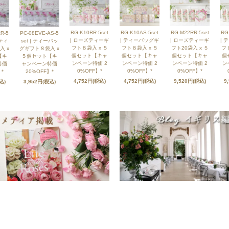
RG-K10RR-5set
RG-K10AS-5set
RG-M22RR-5set
RG
R-5
PC-08EVE-AS-5
| ローズティーギ
| ティーバッグギ
| ローズティーギ
| 
ズティ
set | ティーバッ
フト８袋入 x ５
フト８袋入 x ５
フト20袋入 x ５
フト
入 x
グギフト８袋入 x
個セット【キャ
個セット【キャ
個セット【キャ
個
【キ
５個セット【キ
ンペーン特価 2
ンペーン特価 2
ンペーン特価 2
ン
特価
ャンペーン特価
0%OFF】*
0%OFF】*
0%OFF】*
*
20%OFF】*
4,752円(税込)
4,752円(税込)
9,520円(税込)
9
込)
3,952円(税込)