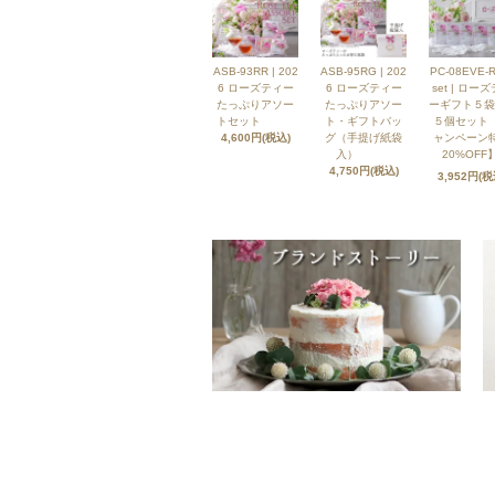
ASB-93RR | 202
ASB-95RG | 202
PC-08EVE-R
6 ローズティー
6 ローズティー
set | ロー
たっぷりアソー
たっぷりアソー
ーギフト５袋
トセット
ト・ギフトバッ
５個セット
4,600円(税込)
グ（手提げ紙袋
ャンペーン
入）
20%OFF】
4,750円(税込)
3,952円(税