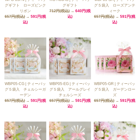
グギフト ローズピンク
グギフト
グ５袋入 ローズアンテ
リボン
712円(税込)
→
640円(税
ィーク
657円(税込)
→
591円(税
込)
657円(税込)
→
591円(税
込)
込)
WBP05-CG | ティーバッ
WBP05-EG | ティーバッ
WBP05-GR | ティーバッ
グ５袋入 チェルシーガ
グ５袋入 アールグレイ
グ５袋入 ガーデンロー
ーデン
チェルシーズ
ズ
657円(税込)
→
591円(税
657円(税込)
→
591円(税
657円(税込)
→
591円(税
込)
込)
込)