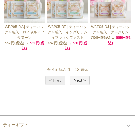
WBP05-RA | ティーバッ
WBP05-BF | ティーバッ
WBP05-DJ | ティーバッ
グ５袋入 ロイヤルアフ
グ５袋入 イングリッシ
グ５袋入 ダージリン
タヌーン
ュブレックファスト
734円(税込)
→
660円(税
657円(税込)
→
591円(税
657円(税込)
→
591円(税
込)
込)
込)
46
1
12
全
商品
-
表示
< Prev
Next >
カテゴリーから探す
ティーギフト