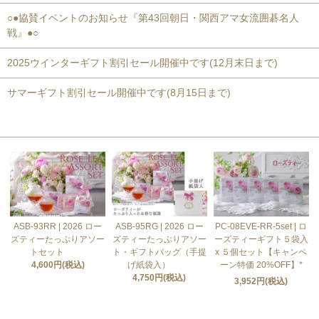
○●協賛イベントのお知らせ『第43回朝日・関西アマ女流囲碁名人
戦』●○
2025ウインターギフト割引セール開催中です(12月末日まで)
サマーギフト割引セール開催中です(8月15日まで)
おすすめ商品
ASB-93RR | 2026 ロー
ASB-95RG | 2026 ロー
PC-08EVE-RR-5set | ロ
ズティーたっぷりアソー
ズティーたっぷりアソー
ーズティーギフト５袋入
トセット
ト・ギフトバッグ（手提
x ５個セット【キャンペ
4,600円(税込)
げ紙袋入）
ーン特価 20%OFF】*
4,750円(税込)
3,952円(税込)