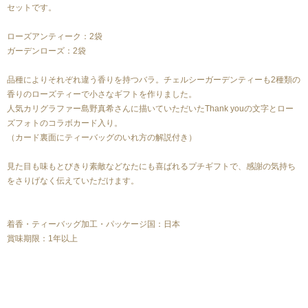
セットです。
ローズアンティーク：2袋
ガーデンローズ：2袋
品種によりそれぞれ違う香りを持つバラ。チェルシーガーデンティーも2種類の
香りのローズティーで小さなギフトを作りました。
人気カリグラファー島野真希さんに描いていただいたThank youの文字とロー
ズフォトのコラボカード入り。
（カード裏面にティーバッグのいれ方の解説付き）
見た目も味もとびきり素敵などなたにも喜ばれるプチギフトで、感謝の気持ち
をさりげなく伝えていただけます。
着香・ティーバッグ加工・パッケージ国：日本
賞味期限：1年以上