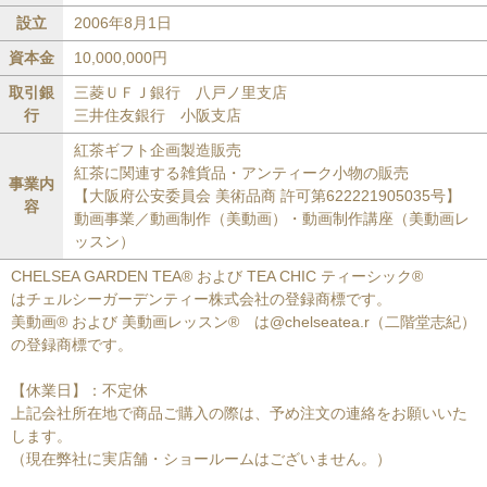
設立
2006年8月1日
資本金
10,000,000円
取引銀
三菱ＵＦＪ銀行 八戸ノ里支店
行
三井住友銀行 小阪支店
紅茶ギフト企画製造販売
紅茶に関連する雑貨品・アンティーク小物の販売
事業内
【大阪府公安委員会 美術品商 許可第622221905035号】
容
動画事業／動画制作（美動画）・動画制作講座（美動画レ
ッスン）
CHELSEA GARDEN TEA® および TEA CHIC ティーシック®
はチェルシーガーデンティー株式会社の登録商標です。
美動画® および 美動画レッスン® は@chelseatea.r（二階堂志紀）
の登録商標です。
【休業日】：不定休
上記会社所在地で商品ご購入の際は、予め注文の連絡をお願いいた
します。
（現在弊社に実店舗・ショールームはございません。）