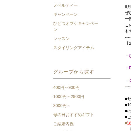
ノベルティー
8
ぜ
キャンペーン
一
ひとつオマケキャンペー
こ
ン
も
----
レッスン
【
スタイリングアイテム
・
・
グループから探す
・
-
---
400円～900円
1000円～2900円
■
■
3000円～
■
母の日おすすめギフト
■
■
ご結婚内祝
（セ