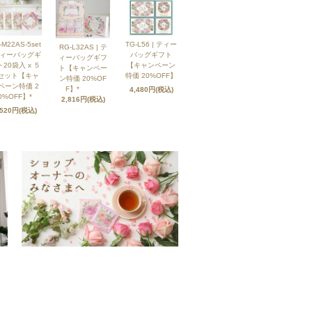
-M22AS-5set
TG-L56 | ティー
RG-L32AS | テ
ティーバッグギ
バッグギフト
ィーバッグギフ
20袋入 x ５
【キャンペーン
ト【キャンペー
セット【キャ
特価 20%OFF】
ン特価 20%OF
ペーン特価 2
F】*
4,480円(税込)
0%OFF】*
2,816円(税込)
,520円(税込)