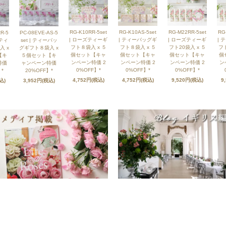
RG-K10RR-5set
RG-K10AS-5set
RG-M22RR-5set
RG
R-5
PC-08EVE-AS-5
| ローズティーギ
| ティーバッグギ
| ローズティーギ
| 
ズティ
set | ティーバッ
フト８袋入 x ５
フト８袋入 x ５
フト20袋入 x ５
フト
入 x
グギフト８袋入 x
個セット【キャ
個セット【キャ
個セット【キャ
個
【キ
５個セット【キ
ンペーン特価 2
ンペーン特価 2
ンペーン特価 2
ン
特価
ャンペーン特価
0%OFF】*
0%OFF】*
0%OFF】*
*
20%OFF】*
4,752円(税込)
4,752円(税込)
9,520円(税込)
9
込)
3,952円(税込)