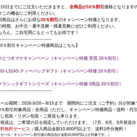
月15日までにご注文いただきますと、
全商品が10％割引
価格となります
ひこの機会にご利用ください。
部商品はさらにお得な
20％割引
のキャンペーン特価となります。
の時期、お中元・暑中見舞・残暑見舞にぜひご利用ください。
ちろん、ご自宅用にもとってもお得です！
----------------------------------
20％割引キャンペーン特価商品はこちら】
ひとつオマケキャンペーン（キャンペーン特価 実質 20％割引）
RG-L32AS ティーバッグギフト（キャンペーン特価 20％割引）
クラシックギフトシリーズ（キャンペーン特価 3商品 20％割引）
----------------------------------
セール期間：2026.6/20～8/15まで 期間内にご注文（ご予約）分が対
10％割引対象商品：全商品（ただし、キャンペーン特価商品・送料・代
のし包装・リボン包装・ご発送も承ります。
ご発送は、ご希望の日を指定していただけます。（7月、8月、9月発送
送料無料サービス
：購入商品金額10,800円以上で、送料1件分無料！
ール・キャンペーン割引後の商品合計金額10,800円以上が対象です。）