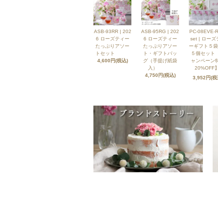
ASB-93RR | 202
ASB-95RG | 202
PC-08EVE-R
6 ローズティー
6 ローズティー
set | ロー
たっぷりアソー
たっぷりアソー
ーギフト５袋
トセット
ト・ギフトバッ
５個セット
4,600円(税込)
グ（手提げ紙袋
ャンペーン
入）
20%OFF】
4,750円(税込)
3,952円(税