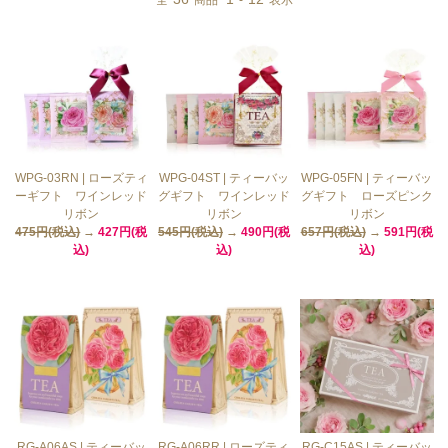
全
商品
-
表示
WPG-03RN | ローズティ
WPG-04ST | ティーバッ
WPG-05FN | ティーバッ
ーギフト ワインレッド
グギフト ワインレッド
グギフト ローズピンク
リボン
リボン
リボン
475円(税込)
→
427円(税
545円(税込)
→
490円(税
657円(税込)
→
591円(税
込)
込)
込)
RG-A06AS | ティーバッ
RG-A06RR | ローズティ
RG-C15AS | ティーバッ