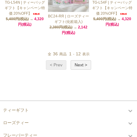
TG-L54N | ティーバッグ
TG-L54F | ティーバッグ
ギフト【キャンペーン特
ギフト【キャンペーン特
価 20%OFF】
価 20%OFF】
BC24-RR | ローズティー
5,400円(税込)
→
4,320
5,400円(税込)
→
4,320
ギフト(化粧箱入)
円(税込)
円(税込)
2,380円(税込)
→
2,142
円(税込)
36
1
12
全
商品
-
表示
< Prev
Next >
カテゴリーから探す
ティーギフト
ローズティー
フレーバーティー