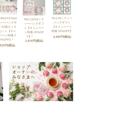
-M22AS-5set
TG-L56 | ティー
RG-L32AS | テ
ティーバッグギ
バッグギフト
ィーバッグギフ
20袋入 x ５
【キャンペーン
ト【キャンペー
セット【キャ
特価 20%OFF】
ン特価 20%OF
ペーン特価 2
F】*
4,480円(税込)
0%OFF】*
2,816円(税込)
,520円(税込)