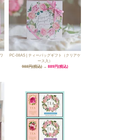
ラワ
PC-08AS | ティーバッグギフト（クリアケ
ース入）
988円(税込)
→
889円(税込)