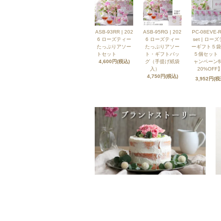
ASB-93RR | 202
ASB-95RG | 202
PC-08EVE-R
6 ローズティー
6 ローズティー
set | ロー
たっぷりアソー
たっぷりアソー
ーギフト５袋
トセット
ト・ギフトバッ
５個セット
4,600円(税込)
グ（手提げ紙袋
ャンペーン
入）
20%OFF】
4,750円(税込)
3,952円(税