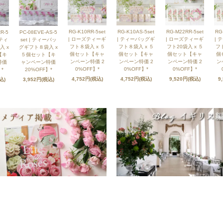
RG-K10RR-5set
RG-K10AS-5set
RG-M22RR-5set
RG
R-5
PC-08EVE-AS-5
| ローズティーギ
| ティーバッグギ
| ローズティーギ
| 
ズティ
set | ティーバッ
フト８袋入 x ５
フト８袋入 x ５
フト20袋入 x ５
フト
入 x
グギフト８袋入 x
個セット【キャ
個セット【キャ
個セット【キャ
個
【キ
５個セット【キ
ンペーン特価 2
ンペーン特価 2
ンペーン特価 2
ン
特価
ャンペーン特価
0%OFF】*
0%OFF】*
0%OFF】*
*
20%OFF】*
4,752円(税込)
4,752円(税込)
9,520円(税込)
9
込)
3,952円(税込)