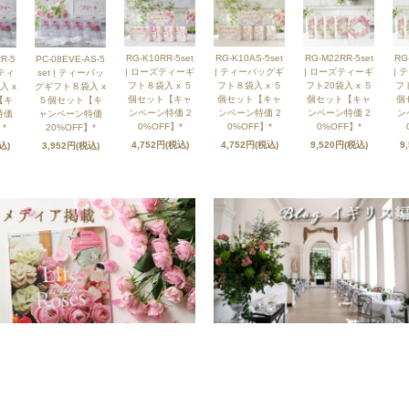
RG-K10RR-5set
RG-K10AS-5set
RG-M22RR-5set
RG
R-5
PC-08EVE-AS-5
| ローズティーギ
| ティーバッグギ
| ローズティーギ
| 
ズティ
set | ティーバッ
フト８袋入 x ５
フト８袋入 x ５
フト20袋入 x ５
フト
入 x
グギフト８袋入 x
個セット【キャ
個セット【キャ
個セット【キャ
個
【キ
５個セット【キ
ンペーン特価 2
ンペーン特価 2
ンペーン特価 2
ン
特価
ャンペーン特価
0%OFF】*
0%OFF】*
0%OFF】*
*
20%OFF】*
4,752円(税込)
4,752円(税込)
9,520円(税込)
9
込)
3,952円(税込)