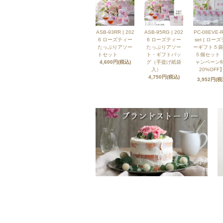
ASB-93RR | 202
ASB-95RG | 202
PC-08EVE-R
6 ローズティー
6 ローズティー
set | ロー
たっぷりアソー
たっぷりアソー
ーギフト５袋
トセット
ト・ギフトバッ
５個セット
4,600円(税込)
グ（手提げ紙袋
ャンペーン
入）
20%OFF】
4,750円(税込)
3,952円(税