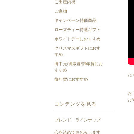
ご出産内祝
ご進物
キャンペーン特価商品
ローズティー特選ギフト
ホワイトデーにおすすめ
クリスマスギフトにおす
すめ
御中元/御歳暮/御年賀にお
すすめ
た
御年賀におすすめ
お
お
コンテンツを見る
ブレンド ラインナップ
心を込めてお包みします