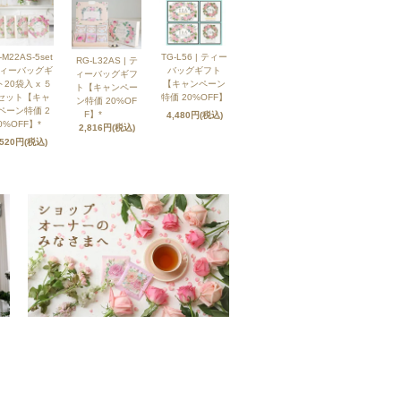
-M22AS-5set
TG-L56 | ティー
RG-L32AS | テ
ティーバッグギ
バッグギフト
ィーバッグギフ
20袋入 x ５
【キャンペーン
ト【キャンペー
セット【キャ
特価 20%OFF】
ン特価 20%OF
ペーン特価 2
F】*
4,480円(税込)
0%OFF】*
2,816円(税込)
,520円(税込)