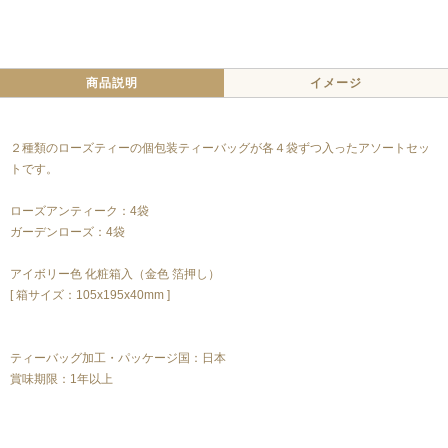
商品説明
イメージ
２種類のローズティーの個包装ティーバッグが各４袋ずつ入ったアソートセッ
トです。
ローズアンティーク：4袋
ガーデンローズ：4袋
アイボリー色 化粧箱入（金色 箔押し）
[ 箱サイズ：105x195x40mm ]
ティーバッグ加工・パッケージ国：日本
賞味期限：1年以上