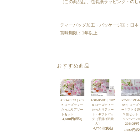
（この商品は、包装紙ラッピング・のし
ティーバッグ加工・パッケージ国：日本
賞味期限：1年以上
おすすめ商品
ASB-93RR | 202
ASB-95RG | 202
PC-08EVE-R
6 ローズティー
6 ローズティー
set | ロー
たっぷりアソー
たっぷりアソー
ーギフト５袋
トセット
ト・ギフトバッ
５個セット
4,600円(税込)
グ（手提げ紙袋
ャンペーン
入）
20%OFF】
4,750円(税込)
3,952円(税