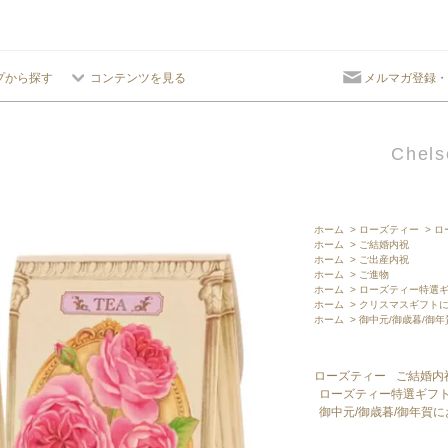
プから探す
コンテンツを見る
メルマガ登録・
Chels
ホーム
>
ローズティー
>
ロ
ホーム
>
ご結婚内祝
ホーム
>
ご出産内祝
ホーム
>
ご進物
ホーム
>
ローズティー特選
ホーム
>
クリスマスギフト
ホーム
>
御中元/御歳暮/御
ローズティー
ご結婚内
ローズティー特選ギフ
御中元/御歳暮/御年賀