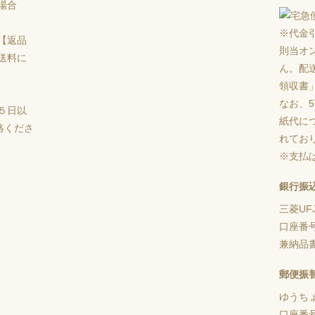
場合
※代金
【返品
則当オ
送料に
ん。配
領収書
なお、
５日以
紙代に
絡くださ
れてお
※支払
銀行振
三菱UF
口座番
兼納品
郵便振
ゆうち
口座番