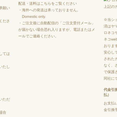
配送・送料はこちらをご覧ください
上記の
承願い
・海外への発送は承っておりません。
Domestic only.
※当シ
くださ
・ご注文後に自動配信の「ご注文受付メール」
済はヤ
が届かない場合恐れ入りますが、電話またはメ
ロネコ
ールでご連絡ください。
ネコw
おりま
安心し
しては
された
なく、さ
いたし
で保護
同社に
代金引
払）
いただ
お支払
金引換手
場合