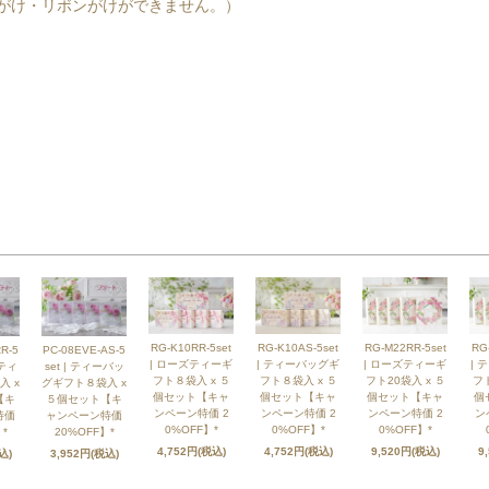
がけ・リボンがけができません。）
RG-K10RR-5set
RG-K10AS-5set
RG-M22RR-5set
RG
R-5
PC-08EVE-AS-5
| ローズティーギ
| ティーバッグギ
| ローズティーギ
| 
ズティ
set | ティーバッ
フト８袋入 x ５
フト８袋入 x ５
フト20袋入 x ５
フト
入 x
グギフト８袋入 x
個セット【キャ
個セット【キャ
個セット【キャ
個
【キ
５個セット【キ
ンペーン特価 2
ンペーン特価 2
ンペーン特価 2
ン
特価
ャンペーン特価
0%OFF】*
0%OFF】*
0%OFF】*
*
20%OFF】*
4,752円(税込)
4,752円(税込)
9,520円(税込)
9
込)
3,952円(税込)