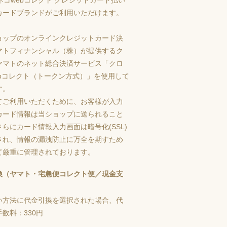
カードブランドがご利用いただけます。
ョップのオンラインクレジットカード決
マトフィナンシャル（株）が提供するク
ヤマトのネット総合決済サービス「クロ
ebコレクト（トークン方式）」を使用して
す。
てご利用いただくために、お客様が入力
カード情報は当ショップに送られること
らにカード情報入力画面は暗号化(SSL)
され、情報の漏洩防止に万全を期すため
て厳重に管理されております。
換（ヤマト・宅急便コレクト便／現金支
い方法に代金引換を選択された場合、代
数料：330円