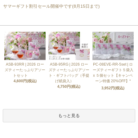
サマーギフト割引セール開催中です(8月15日まで)
おすすめ商品
ASB-93RR | 2026 ロー
ASB-95RG | 2026 ロー
PC-08EVE-RR-5set | ロ
ズティーたっぷりアソー
ズティーたっぷりアソー
ーズティーギフト５袋入
トセット
ト・ギフトバッグ（手提
x ５個セット【キャンペ
4,600円(税込)
げ紙袋入）
ーン特価 20%OFF】*
4,750円(税込)
3,952円(税込)
もっと見る