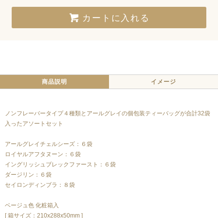
カートに入れる
商品説明
イメージ
ノンフレーバータイプ４種類とアールグレイの個包装ティーバッグが合計32袋
入ったアソートセット
アールグレイチェルシーズ：６袋
ロイヤルアフタヌーン：６袋
イングリッシュブレックファースト：６袋
ダージリン：６袋
セイロンディンブラ：８袋
ベージュ色 化粧箱入
[ 箱サイズ：210x288x50mm ]