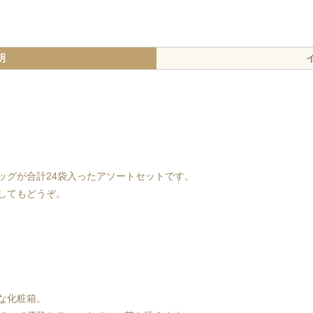
明
ッグが合計24袋入ったアソートセットです。
してもどうぞ。
な化粧箱。