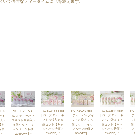
ていて優雅なティータイムに花を添えます。
RG-K10RR-5set
RG-K10AS-5set
RG-M22RR-5set
RG
R-5
PC-08EVE-AS-5
| ローズティーギ
| ティーバッグギ
| ローズティーギ
| 
ズティ
set | ティーバッ
フト８袋入 x ５
フト８袋入 x ５
フト20袋入 x ５
フト
入 x
グギフト８袋入 x
個セット【キャ
個セット【キャ
個セット【キャ
個
【キ
５個セット【キ
ンペーン特価 2
ンペーン特価 2
ンペーン特価 2
ン
特価
ャンペーン特価
0%OFF】*
0%OFF】*
0%OFF】*
*
20%OFF】*