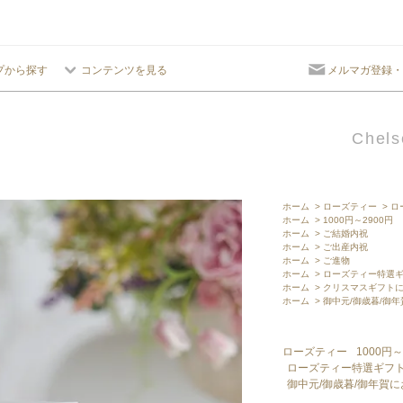
プから探す
コンテンツを見る
メルマガ登録・
Chels
ホーム
>
ローズティー
>
ロ
ホーム
>
1000円～2900円
ホーム
>
ご結婚内祝
ホーム
>
ご出産内祝
ホーム
>
ご進物
ホーム
>
ローズティー特選
ホーム
>
クリスマスギフト
ホーム
>
御中元/御歳暮/御
ローズティー
1000円～
ローズティー特選ギフ
御中元/御歳暮/御年賀