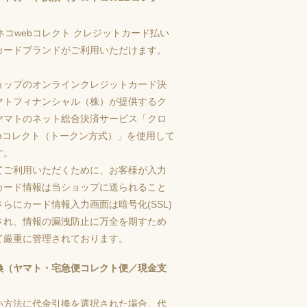
カードブランドがご利用いただけます。
ョップのオンラインクレジットカード決
マトフィナンシャル（株）が提供するク
ヤマトのネット総合決済サービス「クロ
ebコレクト（トークン方式）」を使用して
す。
てご利用いただくために、お客様が入力
カード情報は当ショップに送られること
らにカード情報入力画面は暗号化(SSL)
され、情報の漏洩防止に万全を期すため
て厳重に管理されております。
換（ヤマト・宅急便コレクト便／現金支
い方法に代金引換を選択された場合、代