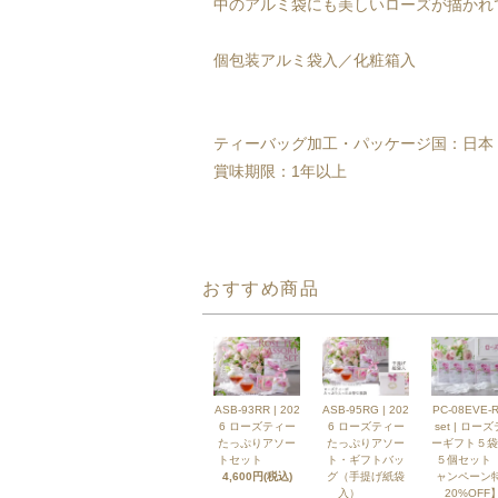
中のアルミ袋にも美しいローズが描かれ
個包装アルミ袋入／化粧箱入
ティーバッグ加工・パッケージ国：日本
賞味期限：1年以上
おすすめ商品
ASB-93RR | 202
ASB-95RG | 202
PC-08EVE-R
6 ローズティー
6 ローズティー
set | ロー
たっぷりアソー
たっぷりアソー
ーギフト５袋
トセット
ト・ギフトバッ
５個セット
4,600円(税込)
グ（手提げ紙袋
ャンペーン
入）
20%OFF】