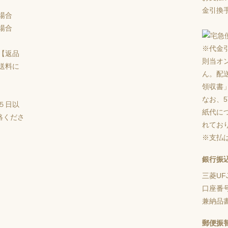
金引換手
場合
場合
※代金
【返品
則当オ
送料に
ん。配
領収書
なお、
５日以
紙代に
絡くださ
れてお
※支払
銀行振
三菱UF
口座番
兼納品
郵便振