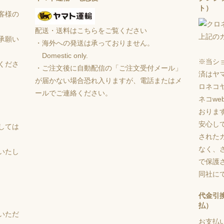
ト）
客様の
配送・送料はこちらをご覧ください
上記の
承願い
・海外への発送は承っておりません。
Domestic only.
※当シ
くださ
・ご注文後に自動配信の「ご注文受付メール」
済はヤ
が届かない場合恐れ入りますが、電話またはメ
ロネコ
ールでご連絡ください。
ネコw
おりま
安心し
しては
された
なく、さ
いたし
で保護
同社に
代金引
払）
いただ
お支払