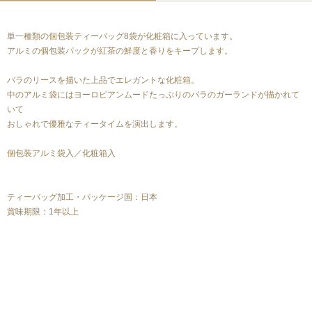
単一種類の個包装ティーバッグ8袋が化粧箱に入っています。
アルミの個包装パックが紅茶の鮮度と香りをキープします。
バラのリースを描いた上品でエレガントな化粧箱。
中のアルミ袋にはヨーロピアンムードたっぷりのバラのガーランドが描かれて
いて
おしゃれで優雅なティータイムを演出します。
個包装アルミ袋入／化粧箱入
ティーバッグ加工・パッケージ国：日本
賞味期限：1年以上
カテゴリーから探す