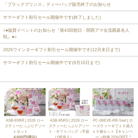
「ブラックプリンス」ティーバッグ販売終了のお知らせ
サマーギフト割引セール開催中です(終了しました)
○●協賛イベントのお知らせ『第43回朝日・関西アマ女流囲碁名人
戦』●○
2025ウインターギフト割引セール開催中です(12月末日まで)
サマーギフト割引セール開催中です(8月15日まで)
おすすめ商品
ASB-93RR | 2026 ロー
ASB-95RG | 2026 ロー
PC-08EVE-RR-5set | ロ
ズティーたっぷりアソー
ズティーたっぷりアソー
ーズティーギフト５袋入
トセット
ト・ギフトバッグ（手提
x ５個セット【キャンペ
4,600円(税込)
げ紙袋入）
ーン特価 20%OFF】*