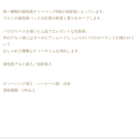
単一種類の個包装ティーバッグ8袋が化粧箱に入っています。
アルミの個包装パックが紅茶の鮮度と香りをキープします。
バラのリースを描いた上品でエレガントな化粧箱。
中のアルミ袋にはヨーロピアンムードたっぷりのバラのガーランドが描かれて
いて
おしゃれで優雅なティータイムを演出します。
個包装アルミ袋入／化粧箱入
ティーバッグ加工・パッケージ国：日本
賞味期限：1年以上
カテゴリーから探す