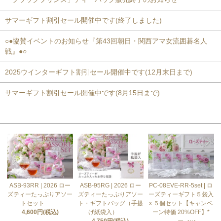
サマーギフト割引セール開催中です(終了しました)
○●協賛イベントのお知らせ『第43回朝日・関西アマ女流囲碁名人
戦』●○
2025ウインターギフト割引セール開催中です(12月末日まで)
サマーギフト割引セール開催中です(8月15日まで)
おすすめ商品
ASB-93RR | 2026 ロー
ASB-95RG | 2026 ロー
PC-08EVE-RR-5set | ロ
ズティーたっぷりアソー
ズティーたっぷりアソー
ーズティーギフト５袋入
トセット
ト・ギフトバッグ（手提
x ５個セット【キャンペ
4,600円(税込)
げ紙袋入）
ーン特価 20%OFF】*