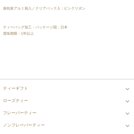
個包装アルミ袋入／クリアパック入：ピンクリボン
ティーバッグ加工・パッケージ国：日本
賞味期限：1年以上
カテゴリーから探す
ティーギフト
ローズティー
フレーバーティー
ノンフレーバーティー