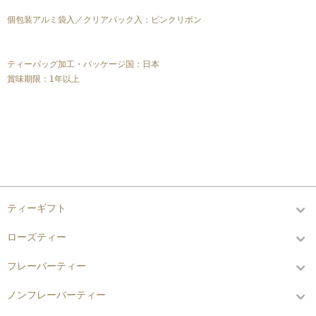
個包装アルミ袋入／クリアパック入：ピンクリボン
ティーバッグ加工・パッケージ国：日本
賞味期限：1年以上
カテゴリーから探す
ティーギフト
ローズティー
フレーバーティー
ノンフレーバーティー