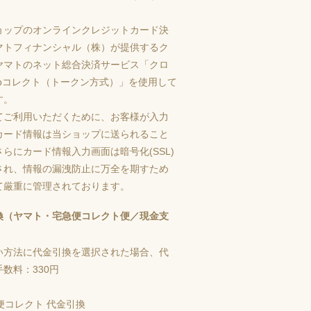
ョップのオンラインクレジットカード決
マトフィナンシャル（株）が提供するク
ヤマトのネット総合決済サービス「クロ
ebコレクト（トークン方式）」を使用して
す。
てご利用いただくために、お客様が入力
カード情報は当ショップに送られること
らにカード情報入力画面は暗号化(SSL)
され、情報の漏洩防止に万全を期すため
て厳重に管理されております。
換（ヤマト・宅急便コレクト便／現金支
い方法に代金引換を選択された場合、代
数料：330円