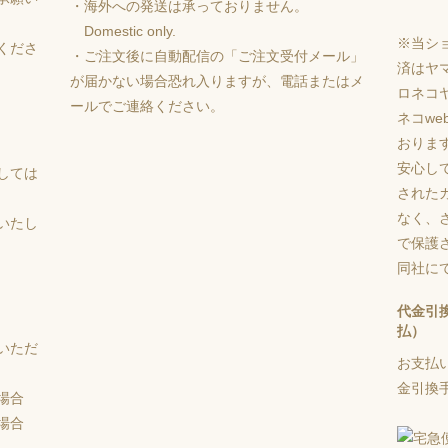
・海外への発送は承っておりません。
Domestic only.
※当シ
くださ
・ご注文後に自動配信の「ご注文受付メール」
済はヤ
が届かない場合恐れ入りますが、電話またはメ
ロネコ
ールでご連絡ください。
ネコw
おりま
安心し
しては
された
なく、さ
いたし
で保護
同社に
代金引
払）
いただ
お支払
金引換手
場合
場合