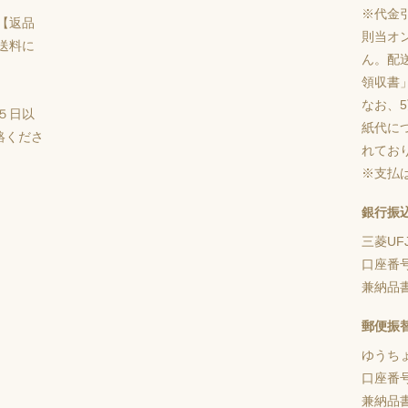
※代金
【返品
則当オ
送料に
ん。配
領収書
なお、
５日以
紙代に
絡くださ
れてお
※支払
銀行振
三菱UF
口座番
兼納品
郵便振
ゆうち
口座番
兼納品