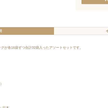
明
グが各16袋ずつ合計32袋入ったアソートセットです。
柄）
：日本