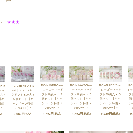
い→
★★★
RG-K10RR-5set
RG-K10AS-5set
RG-M22RR-5set
RG
R-5
PC-08EVE-AS-5
| ローズティーギ
| ティーバッグギ
| ローズティーギ
| 
ズティ
set | ティーバッ
フト８袋入 x ５
フト８袋入 x ５
フト20袋入 x ５
フト
入 x
グギフト８袋入 x
個セット【キャ
個セット【キャ
個セット【キャ
個
【キ
５個セット【キ
ンペーン特価 2
ンペーン特価 2
ンペーン特価 2
ン
特価
ャンペーン特価
0%OFF】*
0%OFF】*
0%OFF】*
*
20%OFF】*
4,752円(税込)
4,752円(税込)
9,520円(税込)
9
込)
3,952円(税込)