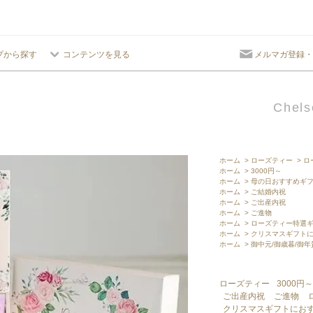
プから探す
コンテンツを見る
メルマガ登録・
Chels
ホーム
>
ローズティー
>
ロ
ホーム
>
3000円～
ホーム
>
母の日おすすめギ
ホーム
>
ご結婚内祝
ホーム
>
ご出産内祝
ホーム
>
ご進物
ホーム
>
ローズティー特選
ホーム
>
クリスマスギフト
ホーム
>
御中元/御歳暮/御
ローズティー
3000円～
ご出産内祝
ご進物
クリスマスギフトにお