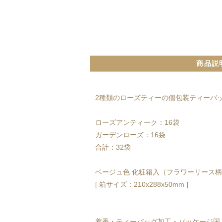
商品説
2種類のローズティーの個包装ティーバッ
ローズアンティーク：16袋
ガーデンローズ：16袋
合計：32袋
ベージュ色 化粧箱入（フラワーリース
[ 箱サイズ：210x288x50mm ]
着香・ティーバッグ加工・パッケージ国