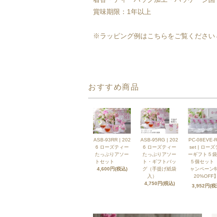
賞味期限：1年以上
※ラッピング例はこちらをご覧くださ
おすすめ商品
ASB-93RR | 202
ASB-95RG | 202
PC-08EVE-R
6 ローズティー
6 ローズティー
set | ロー
たっぷりアソー
たっぷりアソー
ーギフト５袋
トセット
ト・ギフトバッ
５個セット
4,600円(税込)
グ（手提げ紙袋
ャンペーン
入）
20%OFF】
4,750円(税込)
3,952円(税