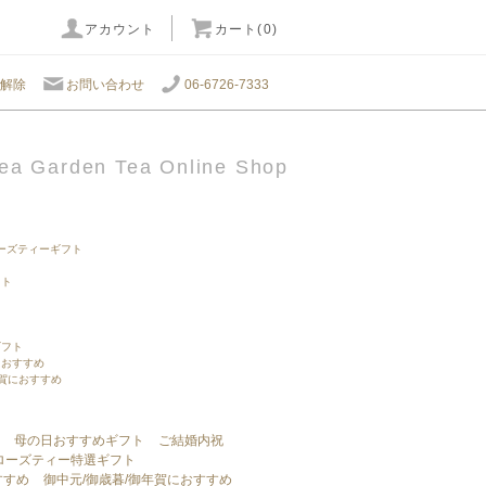
アカウント
カート(0)
解除
お問い合わせ
06-6726-7333
ea Garden Tea Online Shop
ーズティーギフト
フト
ギフト
におすすめ
年賀におすすめ
母の日おすすめギフト
ご結婚内祝
ローズティー特選ギフト
すすめ
御中元/御歳暮/御年賀におすすめ