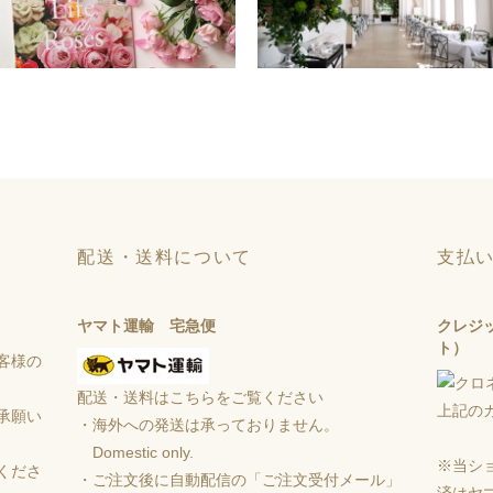
配送・送料について
支払
ヤマト運輸 宅急便
クレジ
ト）
客様の
配送・送料はこちらをご覧ください
上記の
承願い
・海外への発送は承っておりません。
Domestic only.
※当シ
くださ
・ご注文後に自動配信の「ご注文受付メール」
済はヤ