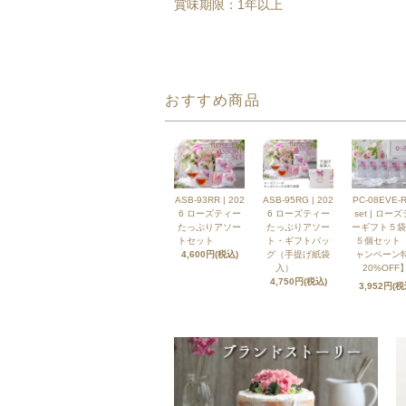
賞味期限：1年以上
おすすめ商品
ASB-93RR | 202
ASB-95RG | 202
PC-08EVE-R
6 ローズティー
6 ローズティー
set | ロー
たっぷりアソー
たっぷりアソー
ーギフト５袋
トセット
ト・ギフトバッ
５個セット
4,600円(税込)
グ（手提げ紙袋
ャンペーン
入）
20%OFF】
4,750円(税込)
3,952円(税