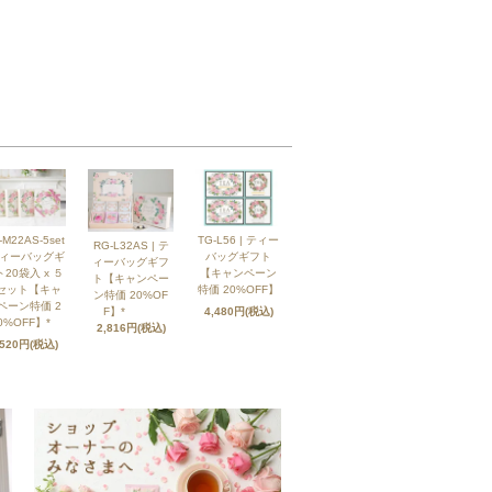
-M22AS-5set
TG-L56 | ティー
RG-L32AS | テ
ティーバッグギ
バッグギフト
ィーバッグギフ
20袋入 x ５
【キャンペーン
ト【キャンペー
セット【キャ
特価 20%OFF】
ン特価 20%OF
ペーン特価 2
F】*
4,480円(税込)
0%OFF】*
2,816円(税込)
,520円(税込)