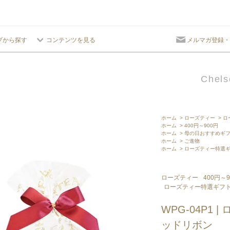
プから探す
コンテンツを見る
メルマガ登録・
Chels
ホーム
>
ローズティー
>
ロ
ホーム
>
400円～900円
ホーム
>
母の日おすすめギ
ホーム
>
ご進物
ホーム
>
ローズティー特選
ローズティー
400円～9
ローズティー特選ギフ
WPG-04P1
ッドリボン