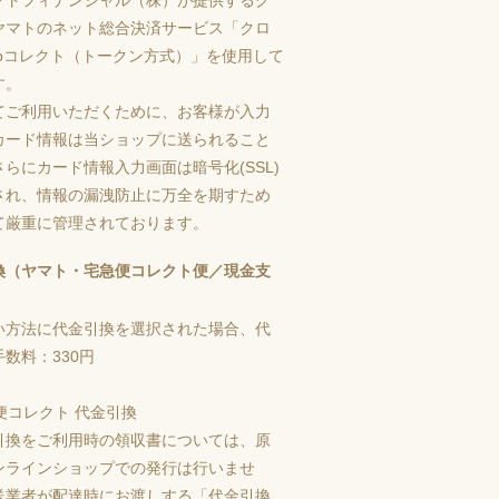
ヤマトのネット総合決済サービス「クロ
ebコレクト（トークン方式）」を使用して
す。
てご利用いただくために、お客様が入力
カード情報は当ショップに送られること
らにカード情報入力画面は暗号化(SSL)
され、情報の漏洩防止に万全を期すため
て厳重に管理されております。
換（ヤマト・宅急便コレクト便／現金支
い方法に代金引換を選択された場合、代
数料：330円
引換をご利用時の領収書については、原
ンラインショップでの発行は行いませ
送業者が配達時にお渡しする「代金引換