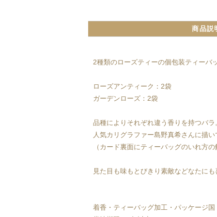
商品説
2種類のローズティーの個包装ティーバ
ローズアンティーク：2袋
ガーデンローズ：2袋
品種によりそれぞれ違う香りを持つバラ
人気カリグラファー島野真希さんに描いて
（カード裏面にティーバッグのいれ方の
見た目も味もとびきり素敵などなたにも
着香・ティーバッグ加工・パッケージ国