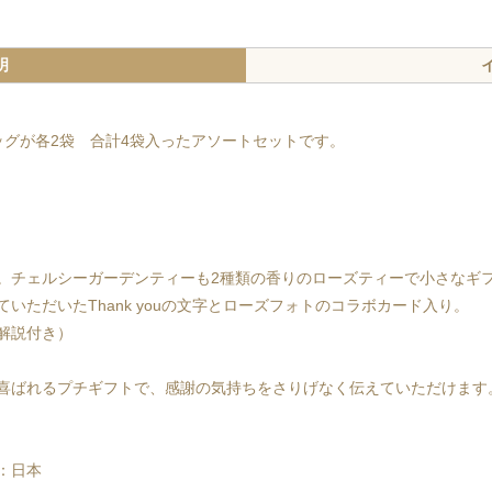
明
ッグが各2袋 合計4袋入ったアソートセットです。
。チェルシーガーデンティーも2種類の香りのローズティーで小さなギ
いただいたThank youの文字とローズフォトのコラボカード入り。
解説付き）
喜ばれるプチギフトで、感謝の気持ちをさりげなく伝えていただけます
：日本