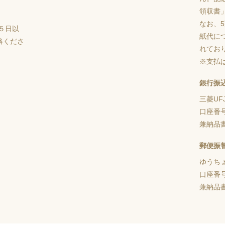
領収書
なお、
５日以
紙代に
絡くださ
れてお
※支払
銀行振
三菱UF
口座番
兼納品
郵便振
ゆうち
口座番
兼納品