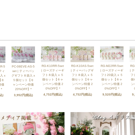
RG-K10RR-5set
RG-K10AS-5set
RG-M22RR-5set
RG
R-5
PC-08EVE-AS-5
| ローズティーギ
| ティーバッグギ
| ローズティーギ
| 
ズティ
set | ティーバッ
フト８袋入 x ５
フト８袋入 x ５
フト20袋入 x ５
フト
入 x
グギフト８袋入 x
個セット【キャ
個セット【キャ
個セット【キャ
個
【キ
５個セット【キ
ンペーン特価 2
ンペーン特価 2
ンペーン特価 2
ン
特価
ャンペーン特価
0%OFF】*
0%OFF】*
0%OFF】*
*
20%OFF】*
4,752円(税込)
4,752円(税込)
9,520円(税込)
9
込)
3,952円(税込)