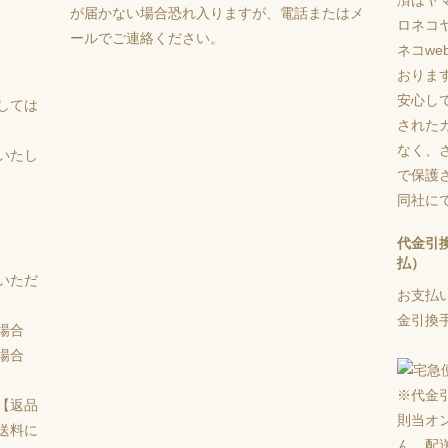
が届かない場合恐れ入りますが、電話またはメ
ロネコ
ールでご連絡ください。
ネコw
おりま
安心し
しては
された
なく、さ
いたし
で保護
同社に
代金引
払）
いただ
お支払
金引換手
場合
場合
※代金
【返品
則当オ
送料に
ん。配