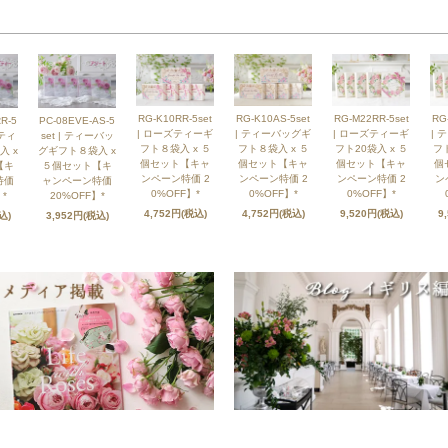
RG-K10RR-5set
RG-K10AS-5set
RG-M22RR-5set
RG
R-5
PC-08EVE-AS-5
| ローズティーギ
| ティーバッグギ
| ローズティーギ
| 
ズティ
set | ティーバッ
フト８袋入 x ５
フト８袋入 x ５
フト20袋入 x ５
フト
入 x
グギフト８袋入 x
個セット【キャ
個セット【キャ
個セット【キャ
個
【キ
５個セット【キ
ンペーン特価 2
ンペーン特価 2
ンペーン特価 2
ン
特価
ャンペーン特価
0%OFF】*
0%OFF】*
0%OFF】*
*
20%OFF】*
4,752円(税込)
4,752円(税込)
9,520円(税込)
9
込)
3,952円(税込)