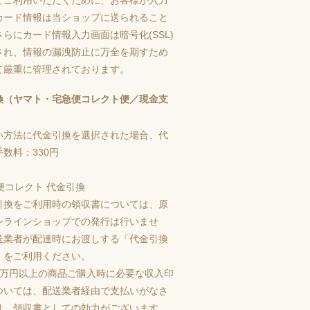
カード情報は当ショップに送られること
らにカード情報入力画面は暗号化(SSL)
され、情報の漏洩防止に万全を期すため
て厳重に管理されております。
換（ヤマト・宅急便コレクト便／現金支
い方法に代金引換を選択された場合、代
数料：330円
引換をご利用時の領収書については、原
ンラインショップでの発行は行いませ
送業者が配達時にお渡しする「代金引換
」をご利用ください。
5万円以上の商品ご購入時に必要な収入印
ついては、配送業者経由で支払いがなさ
り、領収書としての効力がございます。