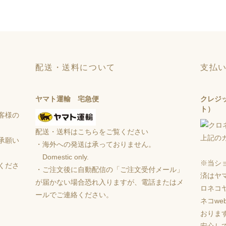
配送・送料について
支払
ヤマト運輸 宅急便
クレジ
ト）
客様の
配送・送料はこちらをご覧ください
上記の
承願い
・海外への発送は承っておりません。
Domestic only.
※当シ
くださ
・ご注文後に自動配信の「ご注文受付メール」
済はヤ
が届かない場合恐れ入りますが、電話またはメ
ロネコ
ールでご連絡ください。
ネコw
おりま
安心し