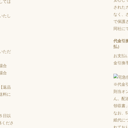
しては
された
なく、さ
いたし
で保護
同社に
代金引
払）
いただ
お支払
金引換手
場合
場合
※代金
【返品
則当オ
送料に
ん。配
領収書
なお、
５日以
紙代に
絡くださ
れてお