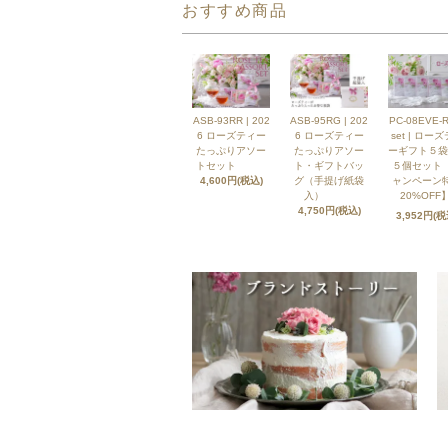
おすすめ商品
ASB-93RR | 202
ASB-95RG | 202
PC-08EVE-R
6 ローズティー
6 ローズティー
set | ロー
たっぷりアソー
たっぷりアソー
ーギフト５袋
トセット
ト・ギフトバッ
５個セット
4,600円(税込)
グ（手提げ紙袋
ャンペーン
入）
20%OFF】
4,750円(税込)
3,952円(税