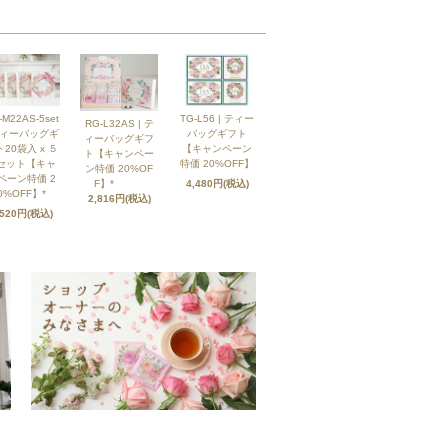
-M22AS-5set
TG-L56 | ティー
RG-L32AS | テ
ティーバッグギ
バッグギフト
ィーバッグギフ
20袋入 x ５
【キャンペーン
ト【キャンペー
セット【キャ
特価 20%OFF】
ン特価 20%OF
ペーン特価 2
F】*
4,480円(税込)
0%OFF】*
2,816円(税込)
,520円(税込)