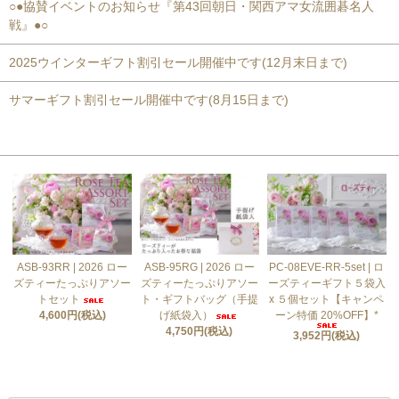
○●協賛イベントのお知らせ『第43回朝日・関西アマ女流囲碁名人
戦』●○
2025ウインターギフト割引セール開催中です(12月末日まで)
サマーギフト割引セール開催中です(8月15日まで)
おすすめ商品
ASB-93RR | 2026 ロー
ASB-95RG | 2026 ロー
PC-08EVE-RR-5set | ロ
ズティーたっぷりアソー
ズティーたっぷりアソー
ーズティーギフト５袋入
トセット
ト・ギフトバッグ（手提
x ５個セット【キャンペ
4,600円(税込)
げ紙袋入）
ーン特価 20%OFF】*
4,750円(税込)
3,952円(税込)