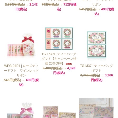
2,380円(税込)
→
2,142
792円(税込)
→
712円(税
リボン
円(税込)
込)
545円(税込)
→
490円(税
込)
TG-L54N | ティーバッグ
ギフト【キャンペーン特
価 20%OFF】
WPG-04P1 | ローズティ
TG-M37 | ティーバッグ
5,400円(税込)
→
4,320
ーギフト ワインレッド
ギフト
円(税込)
リボン
3,740円(税込)
→
3,366
545円(税込)
→
490円(税
円(税込)
込)