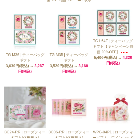
全
商品
-
表示
TG-L54F | ティーバッグ
ギフト【キャンペーン特
価 20%OFF】
TG-M36 | ティーバッグ
TG-M35 | ティーバッグ
5,400円(税込)
→
4,320
ギフト
ギフト
円(税込)
3,630円(税込)
→
3,267
3,520円(税込)
→
3,168
円(税込)
円(税込)
BC24-RR | ローズティー
BC06-RR | ローズティー
WPG-04P1 | ローズティ
ギフト(化粧箱入)
ギフト(化粧箱入)
ーギフト ワインレッド