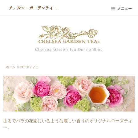
メニュー
Chelsea Garden Tea Online Shop
ホーム
>
ローズティー
まるでバラの花園にいるような麗しい香りのオリジナルローズティ
ー。