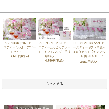
おすすめ商品
ASB-93RR | 2026 ロー
ASB-95RG | 2026 ロー
PC-08EVE-RR-5set | ロ
ズティーたっぷりアソー
ズティーたっぷりアソー
ーズティーギフト５袋入
トセット
ト・ギフトバッグ（手提
x ５個セット【キャンペ
4,600円(税込)
げ紙袋入）
ーン特価 20%OFF】*
4,750円(税込)
3,952円(税込)
もっと見る