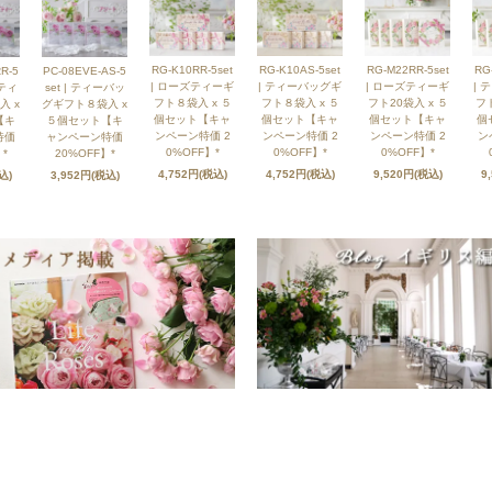
RG-K10RR-5set
RG-K10AS-5set
RG-M22RR-5set
RG
R-5
PC-08EVE-AS-5
| ローズティーギ
| ティーバッグギ
| ローズティーギ
| 
ズティ
set | ティーバッ
フト８袋入 x ５
フト８袋入 x ５
フト20袋入 x ５
フト
入 x
グギフト８袋入 x
個セット【キャ
個セット【キャ
個セット【キャ
個
【キ
５個セット【キ
ンペーン特価 2
ンペーン特価 2
ンペーン特価 2
ン
特価
ャンペーン特価
0%OFF】*
0%OFF】*
0%OFF】*
*
20%OFF】*
4,752円(税込)
4,752円(税込)
9,520円(税込)
9
込)
3,952円(税込)