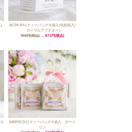
)
BC08-RA | ティーバッグ８袋入(化粧箱入)
ロイヤルアフタヌーン
968円(税込)
→
871円(税込)
イロ
WBP05-DJ | ティーバッグ５袋入 ダージ
リン