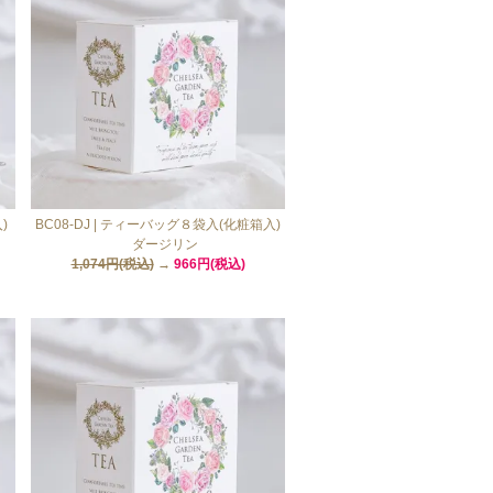
)
BC08-DJ | ティーバッグ８袋入(化粧箱入)
ダージリン
1,074円(税込)
→
966円(税込)