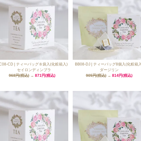
C08-CD | ティーバッグ８袋入(化粧箱入)
BB08-DJ | ティーバッグ8個入(化粧箱入
セイロンディンブラ
ダージリン
968円(税込)
→
871円(税込)
905円(税込)
→
814円(税込)