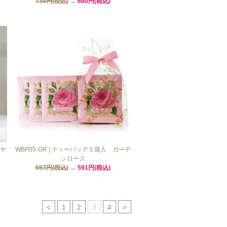
734円(税込)
→
660円(税込)
イヤ
WBP05-GR | ティーバッグ５袋入 ガーデ
ンローズ
657円(税込)
→
591円(税込)
<
1
2
3
4
>