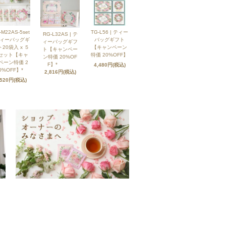
-M22AS-5set
TG-L56 | ティー
RG-L32AS | テ
ティーバッグギ
バッグギフト
ィーバッグギフ
20袋入 x ５
【キャンペーン
ト【キャンペー
セット【キャ
特価 20%OFF】
ン特価 20%OF
ペーン特価 2
F】*
4,480円(税込)
0%OFF】*
2,816円(税込)
,520円(税込)