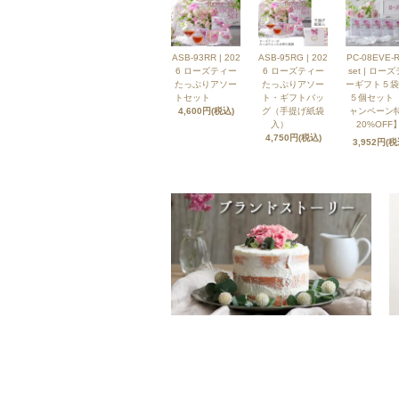
ASB-93RR | 202
ASB-95RG | 202
PC-08EVE-R
6 ローズティー
6 ローズティー
set | ロー
たっぷりアソー
たっぷりアソー
ーギフト５袋
トセット
ト・ギフトバッ
５個セット
4,600円(税込)
グ（手提げ紙袋
ャンペーン
入）
20%OFF】
4,750円(税込)
3,952円(税